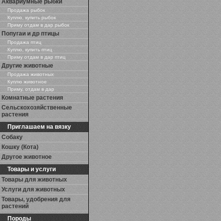
Аквариумные рыбки
Продажа рыбок
Куплю, купить рыбок
Приму отдам в дар рыбок
Попугаи и др птицы
Продажа птиц
Куплю, купить птиц
Приму отдам в дар птиц
Другие животные
Продажа животных
Куплю животное
Приму, отдам в дар
Комнатные растения
Сельскохозяйственные
растения
Приглашаем на вязку
Собаку
Кошку (Кота)
Другое животное
Товары и услуги
Товары для животных
Услуги для животных
Товары, удобрения для
растений
Породы