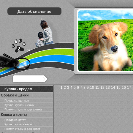
Дать объявление
1
2
3
4
5
6
7
8
9
10
11
12
13
14
15
16
17
Куплю - продам
Собаки и щенки
Продажа щенков
Куплю, купить щенка
Приму отдам в дар щенка
Кошки и котята
Продажа котят
Куплю, купить котят
Приму отдам в дар котят