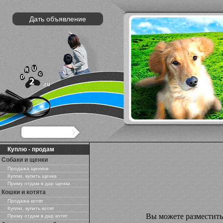
Дать объявление
Куплю - продам
Собаки и щенки
Продажа щенков
Куплю, купить щенка
Приму отдам в дар щенка
Кошки и котята
Продажа котят
Куплю, купить котят
Вы можете разместит
Приму отдам в дар котят