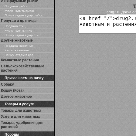
Аквариумные рыбки
Т
Продажа рыбок
Куплю, купить рыбок
drug2.ru Доска 
Приму отдам в дар рыбок
Попугаи и др птицы
Продажа птиц
Куплю, купить птиц
Приму отдам в дар птиц
Другие животные
Продажа животных
Куплю животное
Приму, отдам в дар
Комнатные растения
Сельскохозяйственные
растения
Приглашаем на вязку
Собаку
Кошку (Кота)
Другое животное
Товары и услуги
Товары для животных
Услуги для животных
Товары, удобрения для
растений
Породы