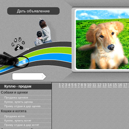
Дать объявление
1
2
3
4
5
6
7
8
9
10
11
12
13
14
15
16
17
Куплю - продам
Собаки и щенки
Продажа щенков
Куплю, купить щенка
Приму отдам в дар щенка
Кошки и котята
Продажа котят
Куплю, купить котят
Приму отдам в дар котят