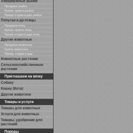
Аквариумные рыбки
Продажа рыбок
Куплю, купить рыбок
Приму отдам в дар рыбок
Попугаи и др птицы
Продажа птиц
Куплю, купить птиц
Приму отдам в дар птиц
Другие животные
Продажа животных
Куплю животное
Приму, отдам в дар
Комнатные растения
Сельскохозяйственные
растения
Приглашаем на вязку
Собаку
Кошку (Кота)
Другое животное
Товары и услуги
Товары для животных
Услуги для животных
Товары, удобрения для
растений
Породы