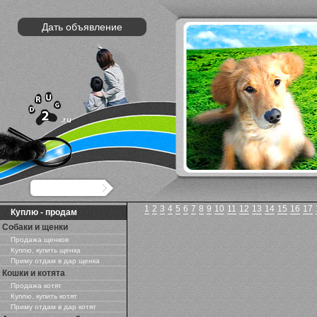
Дать объявление
1
2
3
4
5
6
7
8
9
10
11
12
13
14
15
16
17
Куплю - продам
Собаки и щенки
Продажа щенков
Куплю, купить щенка
Приму отдам в дар щенка
Кошки и котята
Продажа котят
Куплю, купить котят
Приму отдам в дар котят