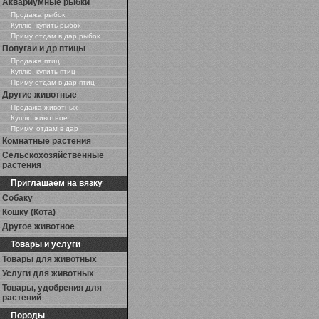
Аквариумные рыбки
Продажа рыбок
Куплю, купить рыбок
Приму отдам в дар рыбок
Попугаи и др птицы
Продажа птиц
Куплю, купить птиц
Приму отдам в дар птиц
Другие животные
Продажа животных
Куплю животное
Приму, отдам в дар
Комнатные растения
Сельскохозяйственные
растения
Приглашаем на вязку
Собаку
Кошку (Кота)
Другое животное
Товары и услуги
Товары для животных
Услуги для животных
Товары, удобрения для
растений
Породы