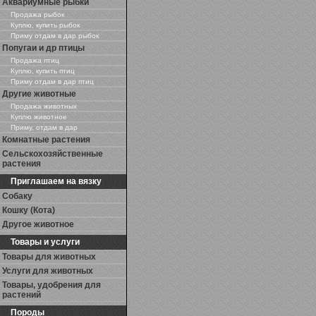
Аквариумные рыбки
Продажа рыбок
Куплю, купить рыбок
Приму отдам в дар рыбок
Попугаи и др птицы
Продажа птиц
Куплю, купить птиц
Приму отдам в дар птиц
Другие животные
Продажа животных
Куплю животное
Приму, отдам в дар
Комнатные растения
Сельскохозяйственные
растения
Приглашаем на вязку
Собаку
Кошку (Кота)
Другое животное
Товары и услуги
Товары для животных
Услуги для животных
Товары, удобрения для
растений
Породы