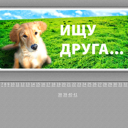
7
8
9
10
11
12
13
14
15
16
17
18
19
20
21
22
23
24
25
26
27
28
29
30
31
32
38
39
40
41