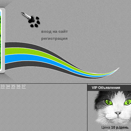
вход на сайт
регистрация
33
34
35
36
37
VIP Объявления
Цена
10 р./день
.