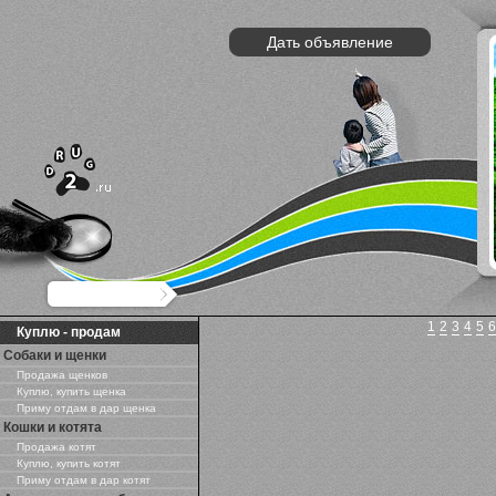
Дать объявление
1
2
3
4
5
6
Куплю - продам
Собаки и щенки
Продажа щенков
Куплю, купить щенка
Приму отдам в дар щенка
Кошки и котята
Продажа котят
Куплю, купить котят
Приму отдам в дар котят