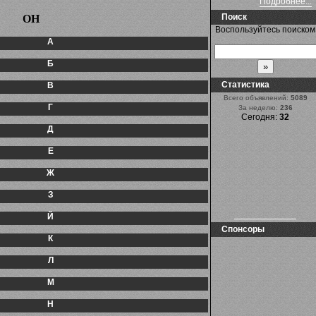
Подробнее...
Поиск
ОН
Воспользуйтесь поиском
А
Б
Статистика
В
Всего объявлений:
5089
Г
За неделю:
236
Сегодня:
32
Д
Е
Ж
З
Й
Спонсоры
К
Л
М
Н