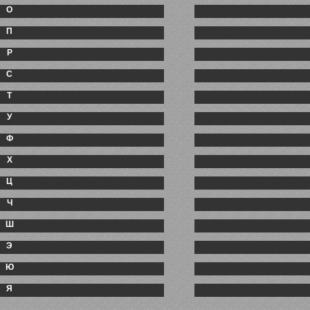
О
П
Р
С
Т
У
Ф
Х
Ц
Ч
Ш
Э
Ю
Я