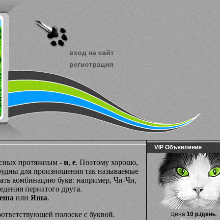
вход на сайт
регистрация
VIP Объявления
ласных протяжным -
и
,
е
. Поэтому хорошо,
рудны для произношения так называемые
ать комбинацию букв: например, Чи-Чи,
едения пернатого друга.
еша
или
Яша
.
оответствующей полоске с буквой.
Цена
10 р./день
.