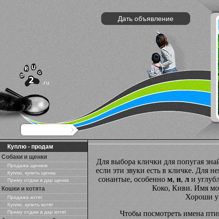
Дать объявление
Куплю - продам
Собаки и щенки
Для выбора клички для попугая зна
Продажа щенков
если эти звуки есть в кличке. Для 
Куплю, купить щенка
сонантые, особенно
м
,
н
,
л
и углуб
Приму отдам в дар щенка
Коко, Киви. Имя мо
Кошки и котята
Хороши у
Продажа котят
Куплю, купить котят
Приму отдам в дар котят
Чтобы посмотреть имена птиц