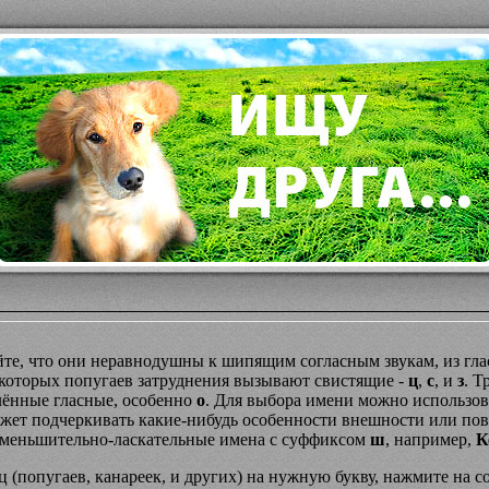
йте, что они неравнодушны к шипящим согласным звукам, из г
некоторых попугаев затруднения вызывают свистящие -
ц
,
с
, и
з
. Т
лённые гласные, особенно
о
. Для выбора имени можно использов
жет подчеркивать какие-нибудь особенности внешности или пов
меньшительно-ласкательные имена с суффиксом
ш
, например,
К
 (попугаев, канареек, и других) на нужную букву, нажмите на с