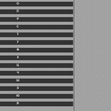
О
П
Р
С
Т
У
Ф
Х
Ц
Ч
Ш
Э
Ю
Я