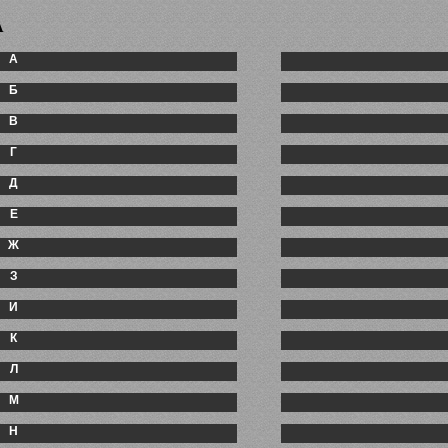
А
А
Б
В
Г
Д
Е
Ж
З
И
К
Л
М
Н