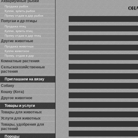
Аквариумные рыбки
Продажа рыбок
ОН
Куплю, купить рыбок
Приму отдам в дар рыбок
Попугаи и др птицы
Продажа птиц
Куплю, купить птиц
Приму отдам в дар птиц
Другие животные
Продажа животных
Куплю животное
Приму, отдам в дар
Комнатные растения
Сельскохозяйственные
растения
Приглашаем на вязку
Собаку
Кошку (Кота)
Другое животное
Товары и услуги
Товары для животных
Услуги для животных
Товары, удобрения для
растений
Породы