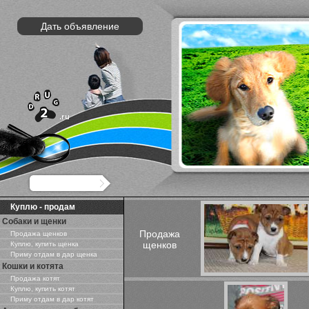
Дать объявление
Куплю - продам
Собаки и щенки
Продажа
Продажа щенков
щенков
Куплю, купить щенка
Приму отдам в дар щенка
Кошки и котята
Продажа котят
Куплю, купить котят
Приму отдам в дар котят