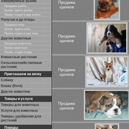
Аквариумные рыбки
Продажа
Продажа рыбок
щенков
Куплю, купить рыбок
Приму отдам в дар рыбок
Попугаи и др птицы
Продажа птиц
Куплю, купить птиц
Приму отдам в дар птиц
Продажа
Другие животные
щенков
Продажа животных
Куплю животное
Приму, отдам в дар
Комнатные растения
Сельскохозяйственные
растения
Продажа
Приглашаем на вязку
щенков
Собаку
Кошку (Кота)
Другое животное
Товары и услуги
Продажа
Товары для животных
щенков
Услуги для животных
Товары, удобрения для
растений
Породы