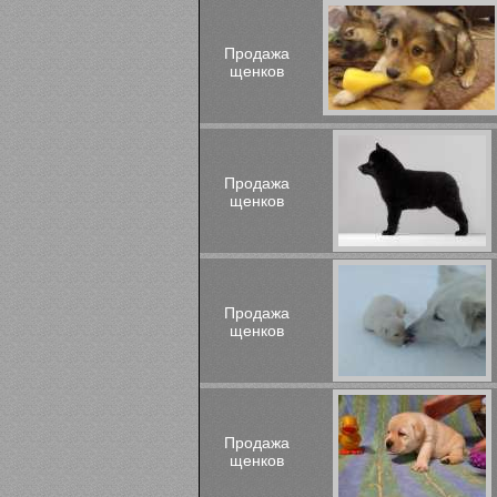
Продажа
щенков
Продажа
щенков
Продажа
щенков
Продажа
щенков