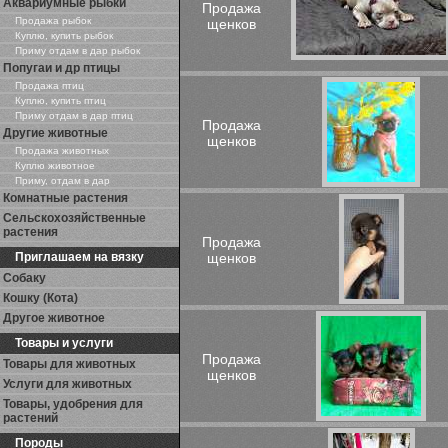
Аквариумные рыбки
Продажа
Продажа рыбок
щенков
Куплю, купить рыбок
Приму отдам в дар рыбок
Попугаи и др птицы
Продажа птиц
Куплю, купить птиц
Приму отдам в дар птиц
Продажа
Другие животные
щенков
Продажа животных
Куплю животное
Приму, отдам в дар
Комнатные растения
Сельскохозяйственные
растения
Продажа
Приглашаем на вязку
щенков
Собаку
Кошку (Кота)
Другое животное
Товары и услуги
Продажа
Товары для животных
щенков
Услуги для животных
Товары, удобрения для
растений
Породы