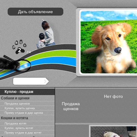
Дать объявление
Куплю - продам
Нет фото
Собаки и щенки
Продажа
Продажа щенков
щенков
Куплю, купить щенка
Приму отдам в дар щенка
Кошки и котята
Продажа котят
Куплю, купить котят
Приму отдам в дар котят