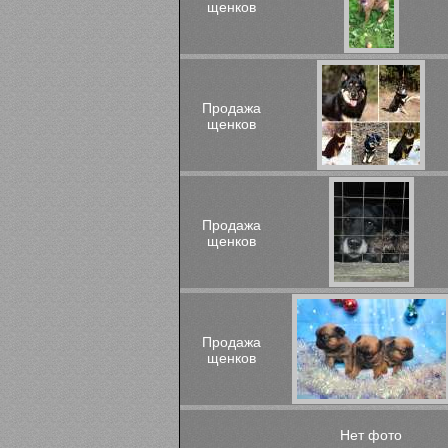
щенков
Продажа
щенков
Продажа
щенков
Продажа
щенков
Нет фото