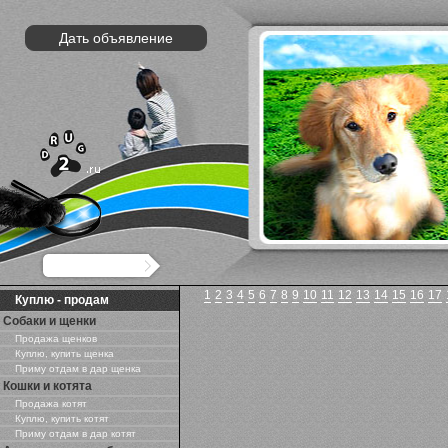
Дать объявление
1
2
3
4
5
6
7
8
9
10
11
12
13
14
15
16
17
Куплю - продам
Собаки и щенки
Продажа щенков
Куплю, купить щенка
Приму отдам в дар щенка
Кошки и котята
Продажа котят
Куплю, купить котят
Приму отдам в дар котят