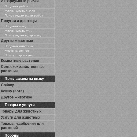
Аквариумные рыбки
Продажа рыбок
Куплю, купить рыбок
Приму отдам в дар рыбок
Попугаи и др птицы
Продажа птиц
Куплю, купить птиц
Приму отдам в дар птиц
Другие животные
Продажа животных
Куплю животное
Приму, отдам в дар
Комнатные растения
Сельскохозяйственные
растения
Приглашаем на вязку
Собаку
Кошку (Кота)
Другое животное
Товары и услуги
Товары для животных
Услуги для животных
Товары, удобрения для
растений
Породы