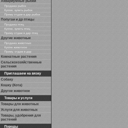
Аквариумные рыбки
Продажа рыбок
Куплю, купить рыбок
Приму отдам в дар рыбок
Попугаи и др птицы
Продажа птиц
Куплю, купить птиц
Приму отдам в дар птиц
Другие животные
Продажа животных
Куплю животное
Приму, отдам в дар
Комнатные растения
Сельскохозяйственные
растения
Приглашаем на вязку
Собаку
Кошку (Кота)
Другое животное
Товары и услуги
Товары для животных
Услуги для животных
Товары, удобрения для
растений
Породы