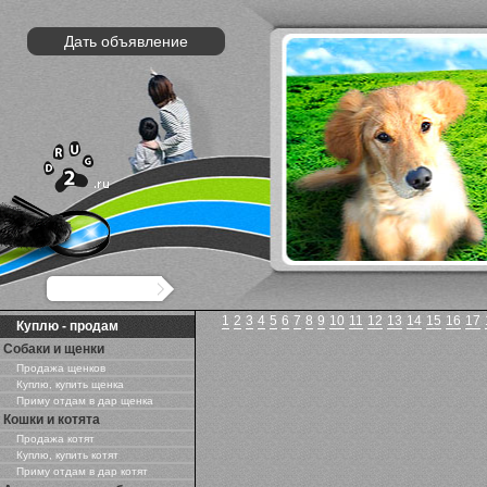
Дать объявление
1
2
3
4
5
6
7
8
9
10
11
12
13
14
15
16
17
Куплю - продам
Собаки и щенки
Продажа щенков
Куплю, купить щенка
Приму отдам в дар щенка
Кошки и котята
Продажа котят
Куплю, купить котят
Приму отдам в дар котят