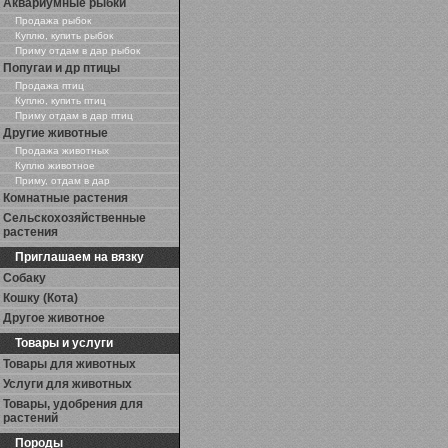
Аквариумные рыбки
Продажа рыбок
Куплю, купить рыбок
Приму отдам в дар рыбок
Попугаи и др птицы
Продажа птиц
Куплю, купить птиц
Приму отдам в дар птиц
Другие животные
Продажа животных
Куплю животное
Приму, отдам в дар
Комнатные растения
Сельскохозяйственные
растения
Приглашаем на вязку
Собаку
Кошку (Кота)
Другое животное
Товары и услуги
Товары для животных
Услуги для животных
Товары, удобрения для
растений
Породы