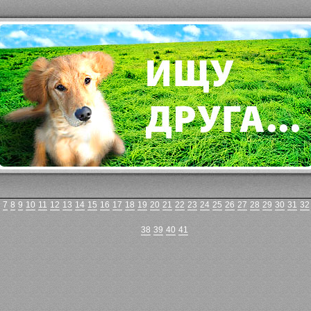
7
8
9
10
11
12
13
14
15
16
17
18
19
20
21
22
23
24
25
26
27
28
29
30
31
32
38
39
40
41