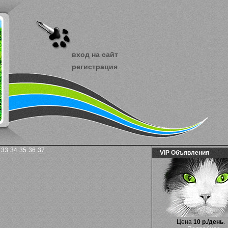
вход на сайт
регистрация
33
34
35
36
37
VIP Объявления
Цена
10 р./день
.