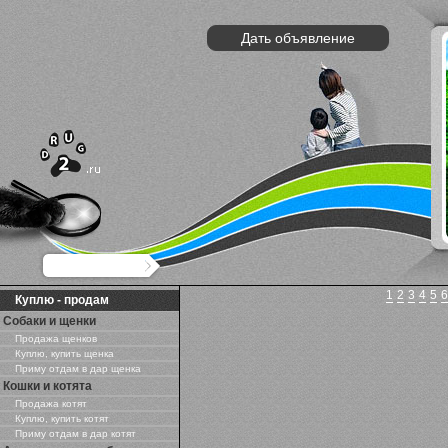
Дать объявление
1
2
3
4
5
6
Куплю - продам
Собаки и щенки
Продажа щенков
Куплю, купить щенка
Приму отдам в дар щенка
Кошки и котята
Продажа котят
Куплю, купить котят
Приму отдам в дар котят