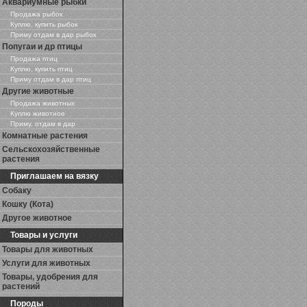
Аквариумные рыбки
Продажа рыбок
Куплю, купить рыбок
Приму отдам в дар рыбок
Попугаи и др птицы
Продажа птиц
Куплю, купить птиц
Приму отдам в дар птиц
Другие животные
Продажа животных
Куплю животное
Приму, отдам в дар
Комнатные растения
Сельскохозяйственные
растения
Приглашаем на вязку
Собаку
Кошку (Кота)
Другое животное
Товары и услуги
Товары для животных
Услуги для животных
Товары, удобрения для
растений
Породы