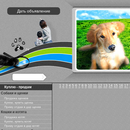
Дать объявление
1
2
3
4
5
6
7
8
9
10
11
12
13
14
15
16
17
Куплю - продам
Собаки и щенки
Продажа щенков
Куплю, купить щенка
Приму отдам в дар щенка
Кошки и котята
Продажа котят
Куплю, купить котят
Приму отдам в дар котят