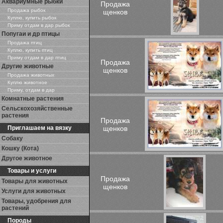
Аквариумные рыбки
Продажа
Продажа рыбок
щенков
Куплю, купить рыбок
Приму отдам в дар рыбок
Попугаи и др птицы
Продажа птиц
Куплю, купить птиц
Приму отдам в дар птиц
Продажа
Другие животные
щенков
Продажа животных
Куплю животное
Приму, отдам в дар
Комнатные растения
Сельскохозяйственные
растения
Продажа
Приглашаем на вязку
щенков
Собаку
Кошку (Кота)
Другое животное
Товары и услуги
Продажа
Товары для животных
щенков
Услуги для животных
Товары, удобрения для
растений
Породы