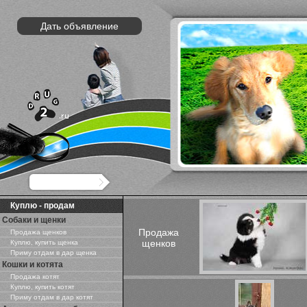
Дать объявление
Куплю - продам
Собаки и щенки
Продажа
Продажа щенков
щенков
Куплю, купить щенка
Приму отдам в дар щенка
Кошки и котята
Продажа котят
Куплю, купить котят
Приму отдам в дар котят