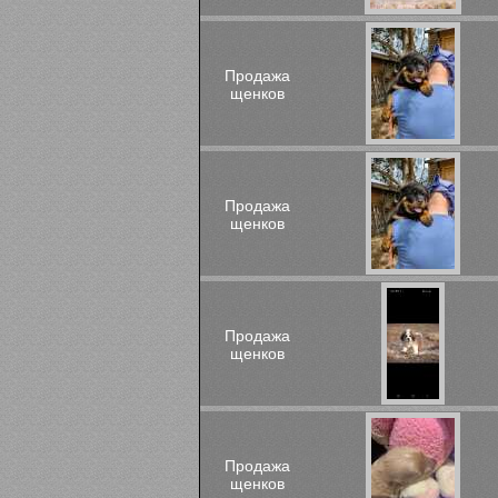
Продажа
щенков
Продажа
щенков
Продажа
щенков
Продажа
щенков