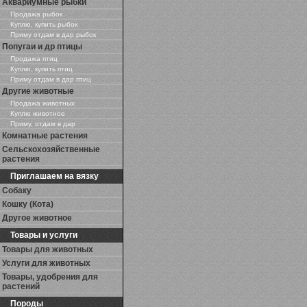
Аквариумные рыбки
Продажа рыбок
Куплю, купить рыбок
Приму отдам в дар рыбок
Попугаи и др птицы
Продажа птиц
Куплю, купить птиц
Приму отдам в дар птиц
Другие животные
Продажа животных
Куплю животное
Приму, отдам в дар
Комнатные растения
Сельскохозяйственные
растения
Приглашаем на вязку
Собаку
Кошку (Кота)
Другое животное
Товары и услуги
Товары для животных
Услуги для животных
Товары, удобрения для
растений
Породы