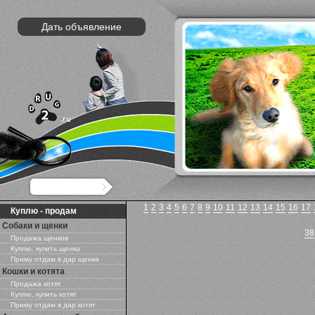
Дать объявление
1
2
3
4
5
6
7
8
9
10
11
12
13
14
15
16
17
Куплю - продам
Собаки и щенки
38
Продажа щенков
Куплю, купить щенка
Приму отдам в дар щенка
Кошки и котята
Продажа котят
Куплю, купить котят
Приму отдам в дар котят