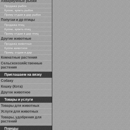
Аквариумные рыбки
Продажа рыбок
Куплю, купить рыбок
Приму отдам в дар рыбок
Попугаи и др птицы
Продажа птиц
Куплю, купить птиц
Приму отдам в дар птиц
Другие животные
Продажа животных
Куплю животное
Приму, отдам в дар
Комнатные растения
Сельскохозяйственные
растения
Приглашаем на вязку
Собаку
Кошку (Кота)
Другое животное
Товары и услуги
Товары для животных
Услуги для животных
Товары, удобрения для
растений
Породы