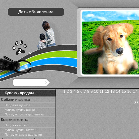
Дать объявление
1
2
3
4
5
6
7
8
9
10
11
12
13
14
15
16
17
Куплю - продам
Собаки и щенки
38
Продажа щенков
Куплю, купить щенка
Приму отдам в дар щенка
Кошки и котята
Продажа котят
Куплю, купить котят
Приму отдам в дар котят