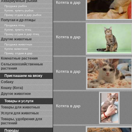
Аквариумные рыбки
Котята в дар
Продажа рыбок
Куплю, купить рыбок
Приму отдам в дар рыбок
Попугаи и др птицы
Продажа птиц
Куплю, купить птиц
Приму отдам в дар птиц
Котята в дар
Другие животные
Продажа животных
Куплю животное
Приму, отдам в дар
Комнатные растения
Сельскохозяйственные
растения
Котята в дар
Приглашаем на вязку
Собаку
Кошку (Кота)
Другое животное
Товары и услуги
Котята в дар
Товары для животных
Услуги для животных
Товары, удобрения для
растений
Породы