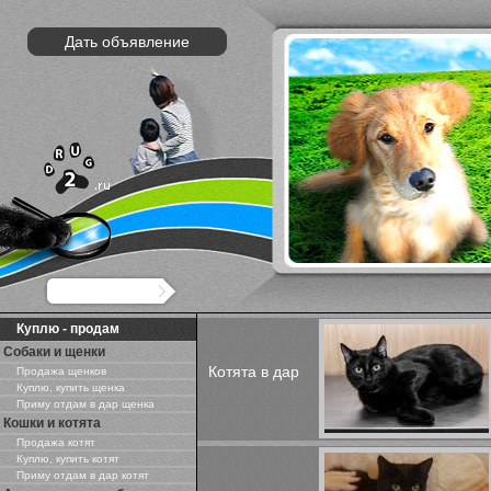
Дать объявление
Куплю - продам
Собаки и щенки
Котята в дар
Продажа щенков
Куплю, купить щенка
Приму отдам в дар щенка
Кошки и котята
Продажа котят
Куплю, купить котят
Приму отдам в дар котят