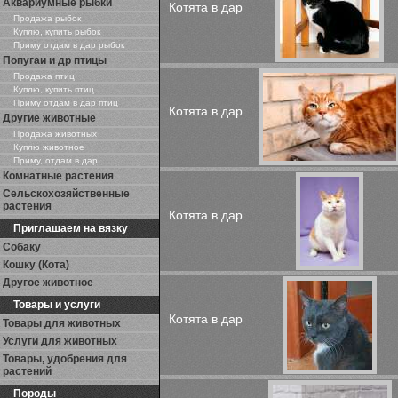
Аквариумные рыбки
Котята в дар
Продажа рыбок
Куплю, купить рыбок
Приму отдам в дар рыбок
Попугаи и др птицы
Продажа птиц
Куплю, купить птиц
Приму отдам в дар птиц
Котята в дар
Другие животные
Продажа животных
Куплю животное
Приму, отдам в дар
Комнатные растения
Сельскохозяйственные
растения
Котята в дар
Приглашаем на вязку
Собаку
Кошку (Кота)
Другое животное
Товары и услуги
Котята в дар
Товары для животных
Услуги для животных
Товары, удобрения для
растений
Породы