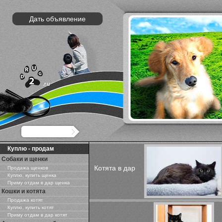
Дать объявление
Куплю - продам
Собаки и щенки
Котята в дар
Продажа щенков
Куплю, купить щенка
Приму отдам в дар щенка
Кошки и котята
Продажа котят
Куплю, купить котят
Приму отдам в дар котят