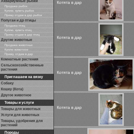
Аквариумные рыбки
Котята в дар
Продажа рыбок
Куплю, купить рыбок
Приму отдам в дар рыбок
Попугаи и др птицы
Продажа птиц
Куплю, купить птиц
Приму отдам в дар птиц
Котята в дар
Другие животные
Продажа животных
Куплю животное
Приму, отдам в дар
Комнатные растения
Сельскохозяйственные
растения
Котята в дар
Приглашаем на вязку
Собаку
Кошку (Кота)
Другое животное
Товары и услуги
Котята в дар
Товары для животных
Услуги для животных
Товары, удобрения для
растений
Породы