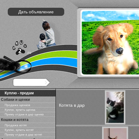
Дать объявление
Куплю - продам
Собаки и щенки
Котята в дар
Продажа щенков
Куплю, купить щенка
Приму отдам в дар щенка
Кошки и котята
Продажа котят
Куплю, купить котят
Приму отдам в дар котят