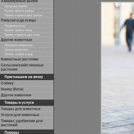
Аквариумные рыбки
Продажа рыбок
Куплю, купить рыбок
Приму отдам в дар рыбок
Попугаи и др птицы
Продажа птиц
Куплю, купить птиц
Приму отдам в дар птиц
Другие животные
Продажа животных
Куплю животное
Приму, отдам в дар
Комнатные растения
Сельскохозяйственные
растения
Приглашаем на вязку
Собаку
Кошку (Кота)
Другое животное
Товары и услуги
Товары для животных
Услуги для животных
Товары, удобрения для
растений
Породы