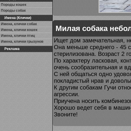
Породы кошек
Породы собак
Имена (Клички)
Имена, клички собак
Милая собака небо
Имена, клички кошек
Имена, клички птиц
Ищет дом замечательная, н
Имена, клички грызунов
Она меньше среднего - 45 см
Реклама
стерилизована. Возраст 2 г
По характеру ласковая, кон
очень сообразительная и в
С ней общаться одно удовол
покладистый нрав и доволь
К другим собакам Гучи отно
агрессии.
Приучена носить комбинезо
Хорошо ведет себя в машин
Звоните!