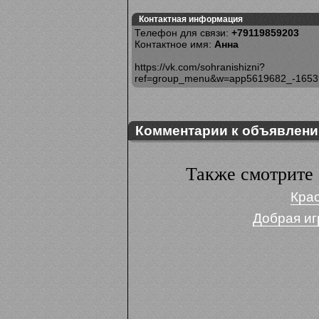
Контактная информация
Телефон для связи:
+79119859203
Контактное имя:
Анна
https://vk.com/sohranishizni?
ref=group_menu&w=app5619682_-165
Комментарии к объявлен
Также смотрите 
Кра
Добрая иг