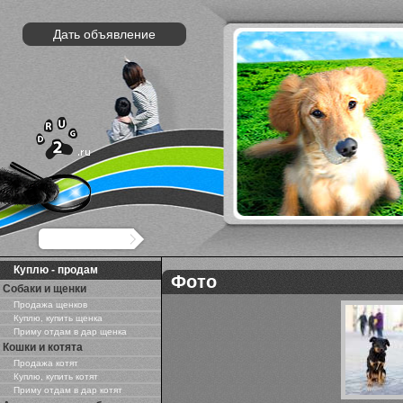
Дать объявление
Куплю - продам
Фото
Собаки и щенки
Продажа щенков
Куплю, купить щенка
Приму отдам в дар щенка
Кошки и котята
Продажа котят
Куплю, купить котят
Приму отдам в дар котят