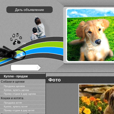
Дать объявление
Куплю - продам
Фото
Собаки и щенки
Продажа щенков
Куплю, купить щенка
Приму отдам в дар щенка
Кошки и котята
Продажа котят
Куплю, купить котят
Приму отдам в дар котят