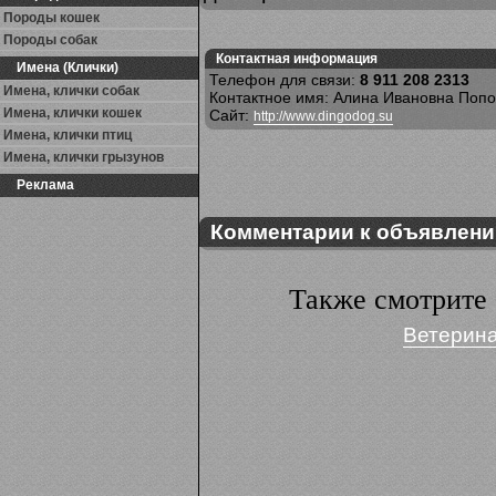
Породы кошек
Породы собак
Контактная информация
Имена (Клички)
Телефон для связи:
8 911 208 2313
Имена, клички собак
Контактное имя: Алина Ивановна Поп
Имена, клички кошек
Сайт:
http://www.dingodog.su
Имена, клички птиц
Имена, клички грызунов
Реклама
Комментарии к объявлен
Также смотрите 
Ветерина