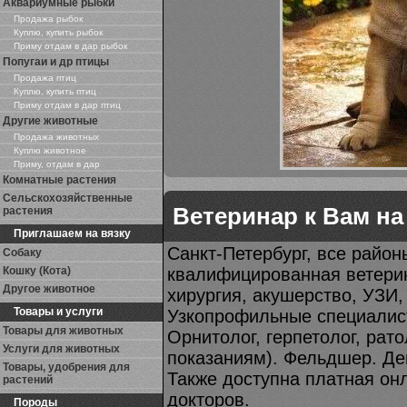
Аквариумные рыбки
Продажа рыбок
Куплю, купить рыбок
Приму отдам в дар рыбок
Попугаи и др птицы
Продажа птиц
Куплю, купить птиц
Приму отдам в дар птиц
Другие животные
Продажа животных
Куплю животное
Приму, отдам в дар
Комнатные растения
Сельскохозяйственные
Ветеринар к Вам на
растения
Приглашаем на вязку
Санкт-Петербург, все район
Собаку
Кошку (Кота)
квалифицированная ветерин
Другое животное
хирургия, акушерство, УЗИ,
Товары и услуги
Узкопрофильные специалист
Товары для животных
Орнитолог, герпетолог, рато
Услуги для животных
показаниям). Фельдшер. Де
Товары, удобрения для
Также доступна платная он
растений
докторов.
Породы