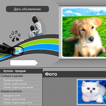
Дать объявление
Куплю - продам
Фото
Собаки и щенки
Продажа щенков
Куплю, купить щенка
Приму отдам в дар щенка
Кошки и котята
Продажа котят
Куплю, купить котят
Приму отдам в дар котят