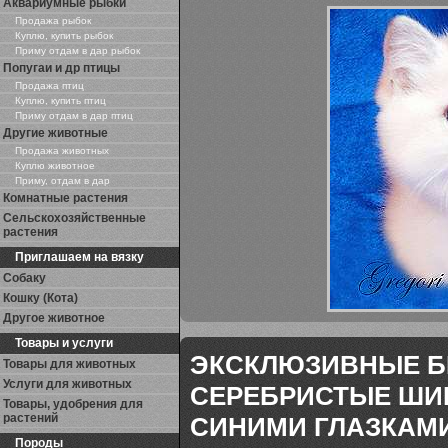
Аквариумные рыбки
Продажа рыбок
Куплю, купить рыбок
Приму отдам в дар рыбок
Попугаи и др птицы
Продажа птиц
Куплю, купить птиц
Приму отдам в дар птиц
Другие животные
Продажа животных
Куплю животное
Приму, отдам в дар
Комнатные растения
Сельскохозяйственные
растения
Приглашаем на вязку
Собаку
Кошку (Кота)
Другое животное
Товары и услуги
ЭКСКЛЮЗИВНЫЕ Б
Товары для животных
Услуги для животных
СЕРЕБРИСТЫЕ ШИ
Товары, удобрения для
растений
СИНИМИ ГЛАЗКАМИ 8
Породы