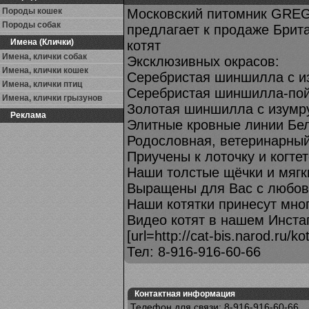
Породы кошек
Московский питомник GRE
Породы собак
предлагает к продаже Бри
Имена (Клички)
котят
Имена, клички собак
Эксклюзивных окрасов:
Имена, клички кошек
Серебристая шиншилла с и
Имена, клички птиц
Серебристая шиншилла-пой
Имена, клички грызунов
Золотая шиншилла с изумр
Реклама
Элитные кровные линии Бел
Родословная, ветеринарный
Приучены к лоточку и когтет
Наши толстые щёчки и мягк
Выращены для Вас с любов
Наши котятки принесут мно
Видео котят в нашем Инстаг
[url=http://cat-bis.narod.ru/kot
Тел: 8-916-916-60-66
Контактная информация
Телефон для связи: 8-916-916-60-66