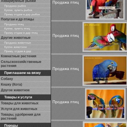
Аквариумные рыбки
Продажа птиц
Продажа рыбок
Куплю, купить рыбок
Приму отдам в дар рыбок
Попугаи и др птицы
Продажа птиц
Куплю, купить птиц
Приму отдам в дар птиц
Продажа птиц
Другие животные
Продажа животных
Куплю животное
Приму, отдам в дар
Комнатные растения
Сельскохозяйственные
растения
Продажа птиц
Приглашаем на вязку
Собаку
Кошку (Кота)
Другое животное
Товары и услуги
Продажа птиц
Товары для животных
Услуги для животных
Товары, удобрения для
растений
Породы