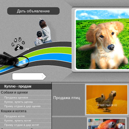
Дать объявление
Куплю - продам
Собаки и щенки
Продажа птиц
Продажа щенков
Куплю, купить щенка
Приму отдам в дар щенка
Кошки и котята
Продажа котят
Куплю, купить котят
Приму отдам в дар котят