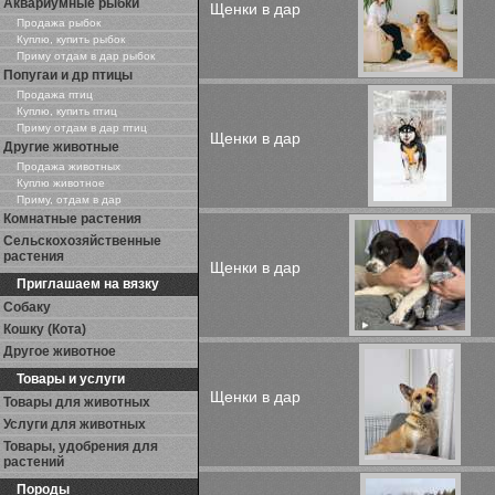
Аквариумные рыбки
Щенки в дар
Продажа рыбок
Куплю, купить рыбок
Приму отдам в дар рыбок
Попугаи и др птицы
Продажа птиц
Куплю, купить птиц
Приму отдам в дар птиц
Щенки в дар
Другие животные
Продажа животных
Куплю животное
Приму, отдам в дар
Комнатные растения
Сельскохозяйственные
растения
Щенки в дар
Приглашаем на вязку
Собаку
Кошку (Кота)
Другое животное
Товары и услуги
Щенки в дар
Товары для животных
Услуги для животных
Товары, удобрения для
растений
Породы