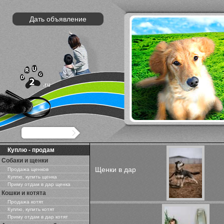
Дать объявление
Куплю - продам
Собаки и щенки
Щенки в дар
Продажа щенков
Куплю, купить щенка
Приму отдам в дар щенка
Кошки и котята
Продажа котят
Куплю, купить котят
Приму отдам в дар котят