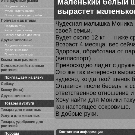
Маленький белый щ
Аквариумные рыбки
Продажа рыбок
вырастет маленько
Куплю, купить рыбок
Приму отдам в дар рыбок
Попугаи и др птицы
Чудесная малышка Моника 
Продажа птиц
своей семьи.
Куплю, купить птиц
Приму отдам в дар птиц
Будет около 12 кг — ниже с
Другие животные
Возраст 4 месяца, вес сейча
Продажа животных
Здорова, обработана от пар
Куплю животное
Приму, отдам в дар
(ветпаспорт).
Комнатные растения
Превосходно ладит с друж
Сельскохозяйственные
растения
Это же так интересно вырас
Приглашаем на вязку
чудесно, когда твой щенок б
Собаку
Отдается после беседы в с
Кошку (Кота)
ответственное отношение и
Другое животное
Хочу найти для Моники таку
Товары и услуги
как настоящее сокровище.
Товары для животных
В добрые руки.
Услуги для животных
Товары, удобрения для
растений
Контактная информация
Породы