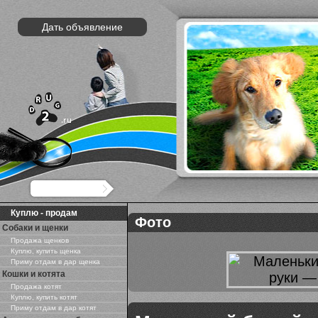
Дать объявление
Куплю - продам
Фото
Собаки и щенки
Продажа щенков
Куплю, купить щенка
Приму отдам в дар щенка
Кошки и котята
Продажа котят
Куплю, купить котят
Приму отдам в дар котят