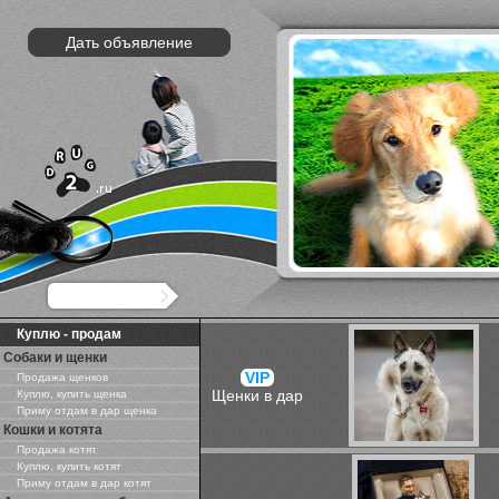
Дать объявление
Куплю - продам
Собаки и щенки
VIP
Продажа щенков
Щенки в дар
Куплю, купить щенка
Приму отдам в дар щенка
Кошки и котята
Продажа котят
Куплю, купить котят
Приму отдам в дар котят