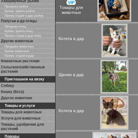
Аквариумные рыбки
VIP
Продажа рыбок
Товары для
Куплю, купить рыбок
животных
Приму отдам в дар рыбок
Попугаи и др птицы
Продажа птиц
Куплю, купить птиц
Приму отдам в дар птиц
Котята в дар
Другие животные
Продажа животных
Куплю животное
Приму, отдам в дар
Комнатные растения
Сельскохозяйственные
растения
Щенки в дар
Приглашаем на вязку
Собаку
Кошку (Кота)
Другое животное
Товары и услуги
Котята в дар
Товары для животных
Услуги для животных
Товары, удобрения для
растений
Породы