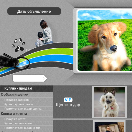
Дать объявление
Куплю - продам
Собаки и щенки
VIP
Продажа щенков
Щенки в дар
Куплю, купить щенка
Приму отдам в дар щенка
Кошки и котята
Продажа котят
Куплю, купить котят
Приму отдам в дар котят