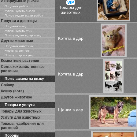
Аквариумные рыбки
VIP
Продажа рыбок
Товары для
Куплю, купить рыбок
животных
Приму отдам в дар рыбок
Попугаи и др птицы
Продажа птиц
Куплю, купить птиц
Приму отдам в дар птиц
Котята в дар
Другие животные
Продажа животных
Куплю животное
Приму, отдам в дар
Комнатные растения
Сельскохозяйственные
растения
Котята в дар
Приглашаем на вязку
Собаку
Кошку (Кота)
Другое животное
Товары и услуги
Щенки в дар
Товары для животных
Услуги для животных
Товары, удобрения для
растений
Породы