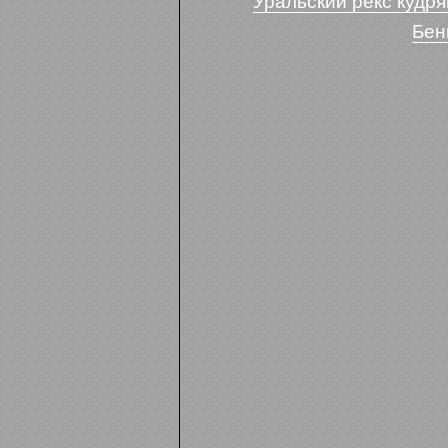
Уральский рекс кудря
Бен