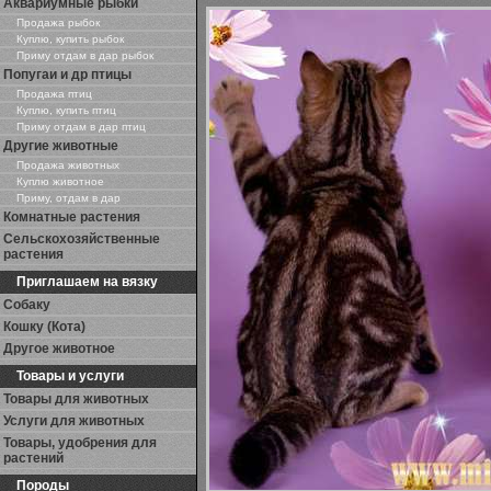
Аквариумные рыбки
Продажа рыбок
Куплю, купить рыбок
Приму отдам в дар рыбок
Попугаи и др птицы
Продажа птиц
Куплю, купить птиц
Приму отдам в дар птиц
Другие животные
Продажа животных
Куплю животное
Приму, отдам в дар
Комнатные растения
Сельскохозяйственные
растения
Приглашаем на вязку
Собаку
Кошку (Кота)
Другое животное
Товары и услуги
Товары для животных
Услуги для животных
Товары, удобрения для
растений
Породы