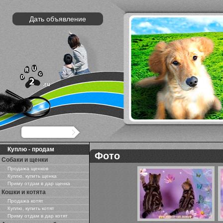
Дать объявление
Куплю - продам
Фото
Собаки и щенки
Продажа щенков
Куплю, купить щенка
Приму отдам в дар щенка
Кошки и котята
Продажа котят
Куплю, купить котят
Приму отдам в дар котят