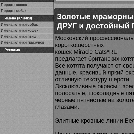
Породы кошек
Породы собак
Золотые мраморные
Имена (Клички)
ДРУГ и достойный П
Имена, клички собак
Имена, клички кошек
Имена, клички птиц
Московский профессиональ
Имена, клички грызунов
короткошерстных
Реклама
кошек Miracle Cats*RU
предлагает британских котя
Все котята получают от св
данные, красивый яркий окр
отличную текстуру шерсти.
Эксклюзивные окрасы : зре
полосатые, шоколадные пя
чёрные пятнистые на золот
глазами.
Элитные кровные линии Бел